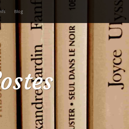
ifs
Blog
ostes