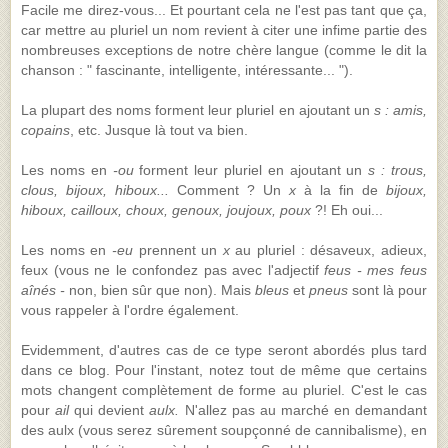
Facile me direz-vous... Et pourtant cela ne l'est pas tant que ça,
car mettre au pluriel un nom revient à citer une infime partie des
nombreuses exceptions de notre chère langue (comme le dit la
chanson : " fascinante, intelligente, intéressante... ").
La plupart des noms forment leur pluriel en ajoutant un
s : amis,
copains
, etc. Jusque là tout va bien.
Les noms en
-ou
forment leur pluriel en ajoutant un
s : trous,
clous, bijoux, hiboux...
Comment ? Un
x
à la fin de
bijoux,
hiboux, cailloux, choux, genoux, joujoux, poux
?! Eh oui...
Les noms en
-eu
prennent un
x
au pluriel : désaveux, adieux,
feux (vous ne le confondez pas avec l'adjectif
feus - mes feus
aînés -
non, bien sûr que non). Mais
bleus
et
pneus
sont là pour
vous rappeler à l'ordre également.
Evidemment, d'autres cas de ce type seront abordés plus tard
dans ce blog. Pour l'instant, notez tout de même que certains
mots changent complètement de forme au pluriel. C'est le cas
pour
ail
qui devient
aulx.
N'allez pas au marché en demandant
des aulx (vous serez sûrement soupçonné de cannibalisme), en